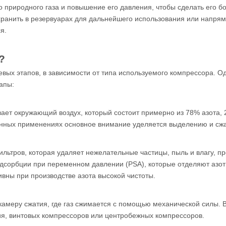
о природного газа и повышение его давления, чтобы сделать его 
ранить в резервуарах для дальнейшего использования или напрям
я.
?
евых этапов, в зависимости от типа используемого компрессора. 
апы:
ает окружающий воздух, который состоит примерно из 78% азота, 2
ленных применениях основное внимание уделяется выделению и сжа
ильтров, которая удаляет нежелательные частицы, пыль и влагу, пр
сорбции при переменном давлении (PSA), которые отделяют азот о
вны при производстве азота высокой чистоты.
в камеру сжатия, где газ сжимается с помощью механической силы.
я, винтовых компрессоров или центробежных компрессоров.