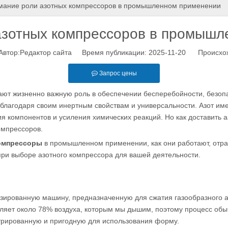
мание роли азотных компрессоров в промышленном применении
азотных компрессоров в промышл
тор:Pедактор сайта Время публикации: 2025-11-20 Происхо
Запрос цены
ют жизненно важную роль в обеспечении бесперебойности, безопа
 благодаря своим инертным свойствам и универсальности. Азот им
 компонентов и усиления химических реакций. Но как доставить 
омпрессоров.
омпрессоры
в промышленном применении, как они работают, отра
при выборе азотного компрессора для вашей деятельности.
ированную машину, предназначенную для сжатия газообразного аз
вляет около 78% воздуха, которым мы дышим, поэтому процесс об
ентрированную и пригодную для использования форму.