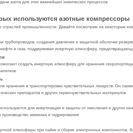
ачи азота для этих важнейших химических процессов.
рых используются азотные компрессоры
е отраслей промышленности. Давайте посмотрим на некоторые клю
вки трубопроводов, создания давления и защитной оболочки резер
 нефти и газа, поддерживая инертную атмосферу, предотвращающ
ов
помогают создать инертную атмосферу для хранения скоропортящих
апитков.
ть
я хранения и транспортировки чувствительных лекарств. Он также 
ических препаратов и других термочувствительных материалов.
спользуются для инертизации и защиты от окисления и других неж
ак производство аммиака и гидрирование.
ертной атмосферы при пайке и сборке электронных компонентов. А