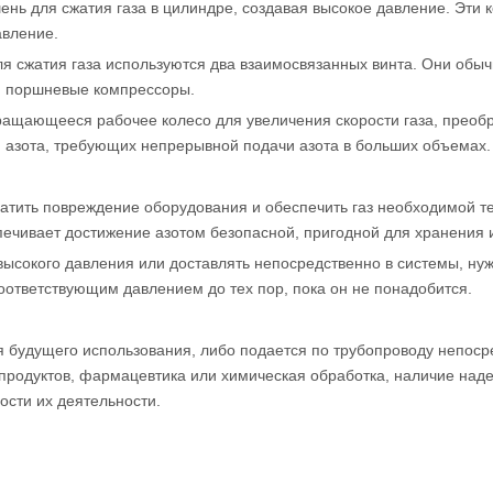
шень для сжатия газа в цилиндре, создавая высокое давление. Эт
авление.
для сжатия газа используются два взаимосвязанных винта. Они обы
м поршневые компрессоры.
вращающееся рабочее колесо для увеличения скорости газа, преоб
азота, требующих непрерывной подачи азота в больших объемах.
вратить повреждение оборудования и обеспечить газ необходимой т
печивает достижение азотом безопасной, пригодной для хранения
высокого давления или доставлять непосредственно в системы, ну
оответствующим давлением до тех пор, пока он не понадобится.
я будущего использования, либо подается по трубопроводу непоср
х продуктов, фармацевтика или химическая обработка, наличие на
сти их деятельности.