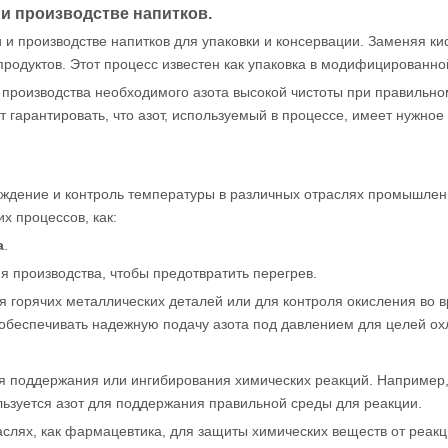
и производстве напитков.
и производстве напитков для упаковки и консервации. Заменяя кис
продуктов. Этот процесс известен как упаковка в модифицированн
производства необходимого азота высокой чистоты при правильно
 гарантировать, что азот, используемый в процессе, имеет нужное
ение и контроль температуры в различных отраслях промышленнос
х процессов, как:
а
.
я производства, чтобы предотвратить перегрев.
 горячих металлических деталей или для контроля окисления во вр
 обеспечивать надежную подачу азота под давлением для целей ох
ля поддержания или ингибирования химических реакций. Например,
ользуется азот для поддержания правильной среды для реакции.
раслях, как фармацевтика, для защиты химических веществ от реак