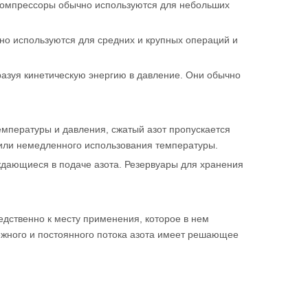
и компрессоры обычно используются для небольших
чно используются для средних и крупных операций и
разуя кинетическую энергию в давление. Они обычно
емпературы и давления, сжатый азот пропускается
 или немедленного использования температуры.
ждающиеся в подаче азота. Резервуары для хранения
едственно к месту применения, которое в нем
дежного и постоянного потока азота имеет решающее