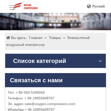
Pусский
Вы здесь:
Главная
»
Товары
»
Безмасляный
воздушный компрессор
Список категорий
Связаться с нами
Тел: + 86-556-5345665
Телефон: + 86-18955608767
Эл. адрес:
sale@oxygen-compressors.com
WhatsApp:
+ 86-18955608767