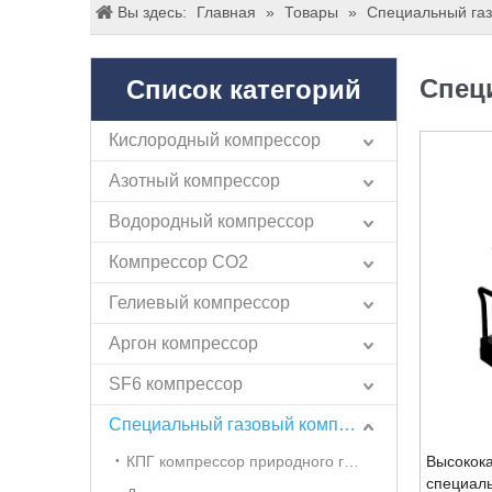
Вы здесь:
Главная
»
Товары
»
Специальный га
Спец
Список категорий
Кислородный компрессор
Азотный компрессор
Водородный компрессор
Компрессор СО2
Гелиевый компрессор
Аргон компрессор
SF6 компрессор
Специальный газовый компрессор
КПГ компрессор природного газа
Высокок
специал