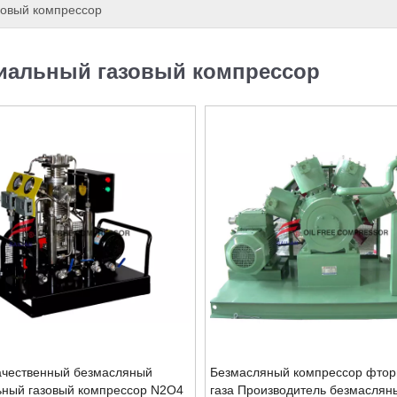
зовый компрессор
иальный газовый компрессор
ачественный безмасляный
Безмасляный компрессор фтор
ьный газовый компрессор N2O4
газа Производитель безмаслян