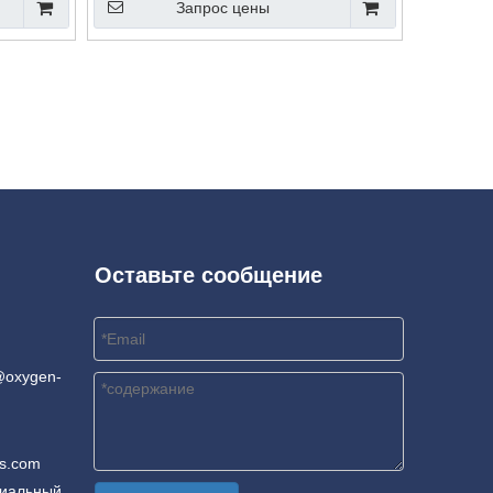
Запрос цены
Оставьте сообщение
@oxygen-
rs.com
риальный