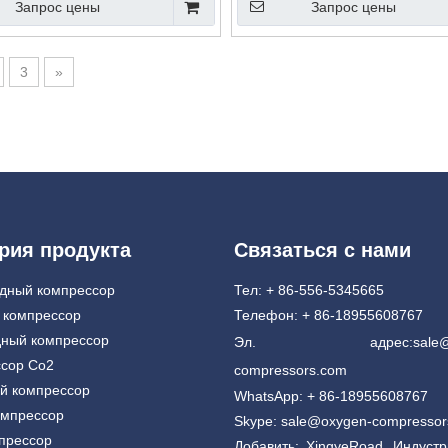
Запрос цены
Запрос цены
3
»
рия продукта
Связаться с нами
дный компрессор
Тел: + 86-556-5345665
 компрессор
Телефон: + 86-18955608767
ный компрессор
Эл. адрес:
sale
сор Co2
compressors.com
й компрессор
WhatsApp: + 86-18955608767
омпрессор
Skype: sale@oxygen-compresso
прессор
Добавить: XingyeRoad, Индуст