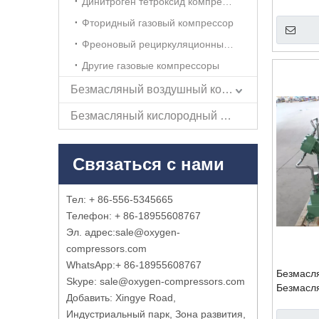
Динитроген тетроксид компрессор
с тетрао
Фторидный газовый компрессор
Фреоновый рециркуляционный компрессор
Другие газовые компрессоры
Безмасляный воздушный компрессор
Безмасляный кислородный компрессор
Связаться с нами
Тел: + 86-556-5345665
Телефон: + 86-18955608767
Эл. адрес:
sale@oxygen-
compressors.com
WhatsApp:
+ 86-18955608767
Безмасля
Skype: sale@oxygen-compressors.com
Безмасл
Добавить: Xingye Road,
устройст
Индустриальный парк, Зона развития,