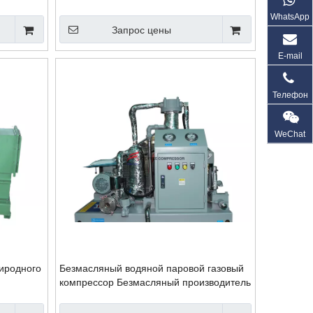
производителя
WhatsApp
Запрос цены
E-mail
Телефон
WeChat
иродного
Безмасляный водяной паровой газовый
компрессор Безмасляный производитель
запорных устройств