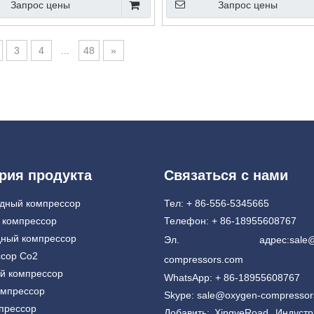
Запрос цены
Запрос цены
3
4
...
48
»
рия продукта
Связаться с нами
дный компрессор
Тел: + 86-556-5345665
 компрессор
Телефон: + 86-18955608767
ный компрессор
Эл. адрес:
sale
сор Co2
compressors.com
й компрессор
WhatsApp: + 86-18955608767
омпрессор
Skype: sale@oxygen-compresso
прессор
Добавить: XingyeRoad, Индуст