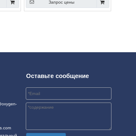
Запрос цены
Оставьте сообщение
@oxygen-
rs.com
риальный