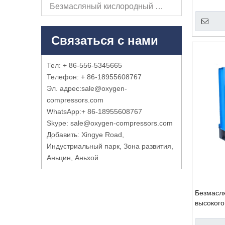
Безмасляный кислородный компрессор
наполне
Связаться с нами
Тел: + 86-556-5345665
Телефон: + 86-18955608767
Эл. адрес:
sale@oxygen-
compressors.com
WhatsApp:
+ 86-18955608767
Skype: sale@oxygen-compressors.com
Добавить: Xingye Road,
Индустриальный парк, Зона развития,
Аньцин, Аньхой
Безмасл
высокого
охлажде