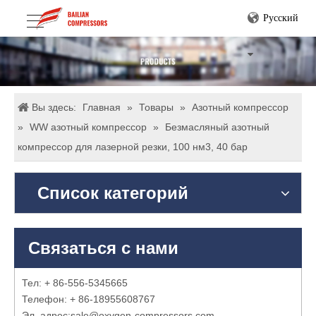
Pусский
Вы здесь:
Главная
»
Товары
»
Азотный компрессор
»
WW азотный компрессор
»
Безмасляный азотный
компрессор для лазерной резки, 100 нм3, 40 бар
Список категорий
Связаться с нами
Тел: + 86-556-5345665
Телефон: + 86-18955608767
Эл. адрес:
sale@oxygen-compressors.com